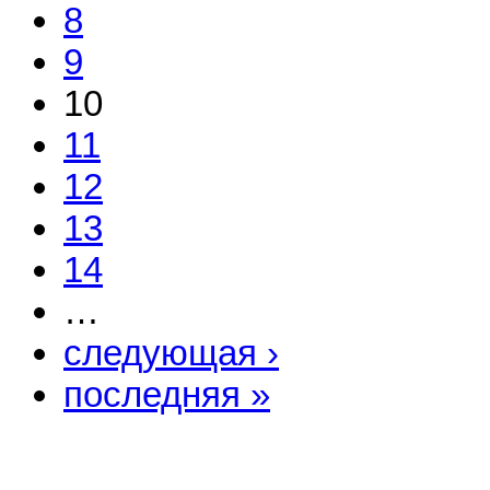
8
9
10
11
12
13
14
…
следующая ›
последняя »