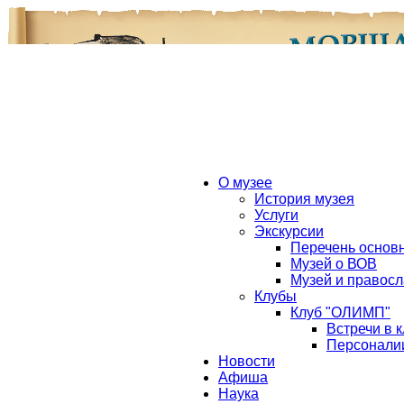
О музее
История музея
Услуги
Экскурсии
Перечень основн
Музей о ВОВ
Музей и правосл
Клубы
Клуб "ОЛИМП"
Встречи в 
Персонали
Новости
Афиша
Наука